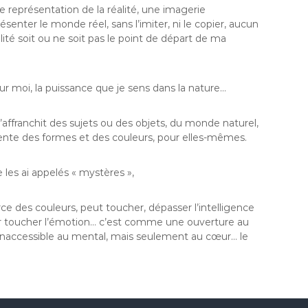
e représentation de la réalité, une imagerie
ésenter le monde réel, sans l’imiter, ni le copier, aucun
éalité soit ou ne soit pas le point de départ de ma
ur moi, la puissance que je sens dans la nature…
s’affranchit des sujets ou des objets, du monde naturel,
sente des formes et des couleurs, pour elles-mêmes.
e les ai appelés « mystères »,
rce des couleurs, peut toucher, dépasser l’intelligence
ller toucher l’émotion… c’est comme une ouverture au
 inaccessible au mental, mais seulement au cœur… le