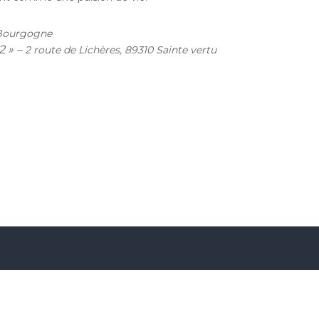
 Bourgogne
2 » –
2 route de Lichères, 89310 Sainte vertu