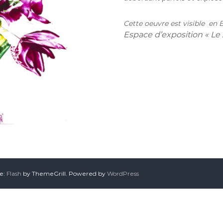
Cette oeuvre est visible en
Espace d’exposition « Le 
me:
Flash
by ThemeGrill. Powered by
WordPress