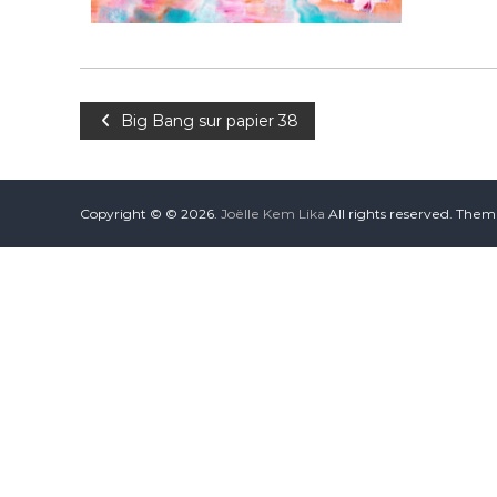
Big Bang sur papier 38
Copyright © © 2026.
Joëlle Kem Lika
All rights reserved. The