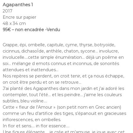
Agapanthes 1
2017
Encre sur papier
48 x 34 cm
95€ – non encadrée -Vendu
Grappe, épi, ombelle, capitule, cyme, thyrse, botryoïde,
cicinnus, dichasoÏde, anthèle, chaton, sycone… involucre,
involucelle….cette simple énumération… déjà un poême en
soi… mélange d emots connus et inconnus, de sonorités
attendues et inattendues…
Nos repères se perdent, on croit tenir, et ça nous échappe,
on croit être perdu et on se retrouve…
J’ai planté des Agapanthes dans mon jardin et j’ai adoré les
contempler, tout l’été… et les peindre… j’aime les couleurs
subtiles, bleu violine….
Cette « fleur de l’Amour » (son petit nom en Grec ancien)
comme un feu d’artifice des tiges, s’épanouit en gracieuses
inflorescences, en ombelles.
In flor et sens…. in flor essence….
Une figure élégante…. je crée et m’amuse, je joue avec cet