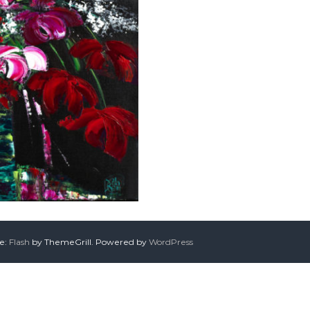
me:
Flash
by ThemeGrill. Powered by
WordPress