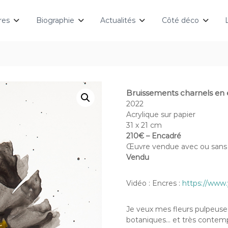
res
Biographie
Actualités
Côté déco
Bruissements charnels en 
2022
Acrylique sur papier
31 x 21 cm
210€ – Encadré
Œuvre vendue avec ou sans
Vendu
Vidéo : Encres :
https://www
Je veux mes fleurs pulpeuses,
botaniques… et très contem