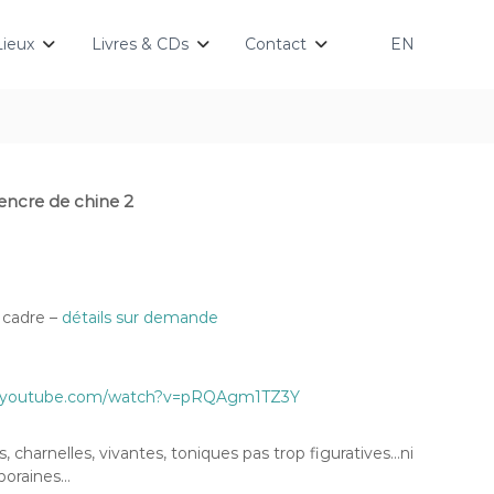
Lieux
Livres & CDs
Contact
EN
encre de chine 2
 cadre –
détails sur demande
.youtube.com/watch?v=pRQAgm1TZ3Y
 charnelles, vivantes, toniques pas trop figuratives…ni
poraines…