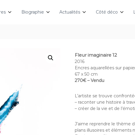
res
Biographie
Actualités
Côté déco
Fleur imaginaire 12
2016
Encres aquarellées sur papie
67 x 50 cm
270€ – Vendu
L’artiste se trouve confronté
– raconter une histoire à trav
– créer de la vie et de l’émot
J’aime reprendre le thème de
plans illusoires et éléments n