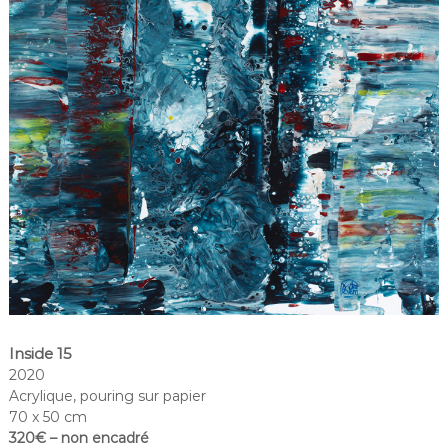
Inside 15
2020
Acrylique, pouring sur papier
70 x 50 cm
320€ – non encadré