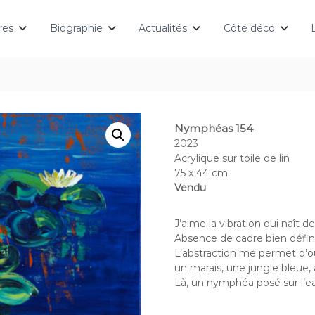
res
Biographie
Actualités
Côté déco
Nymphéas 154
2023
Acrylique sur toile de lin
75 x 44 cm
Vendu
J’aime la vibration qui naît de
Absence de cadre bien défini,
L’abstraction me permet d’o
un marais, une jungle bleue, 
Là, un nymphéa posé sur l’e