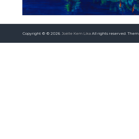
Copyright © © 2026.
Joëlle Kem Lika
All rights reserved. The