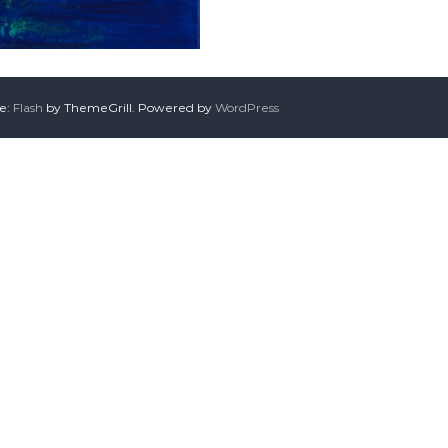
me:
Flash
by ThemeGrill. Powered by
WordPress