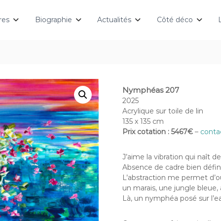
res
Biographie
Actualités
Côté déco
Nymphéas 207
2025
Acrylique sur toile de lin
135 x 135 cm
Prix cotation : 5467€
–
contac
J’aime la vibration qui naît de
Absence de cadre bien défini,
L’abstraction me permet d’o
un marais, une jungle bleue, 
Là, un nymphéa posé sur l’e