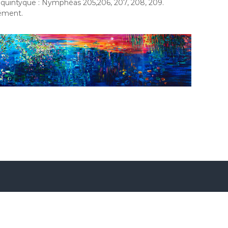
n quintyque : Nymphéas 205,206, 207, 208, 209.
rément.