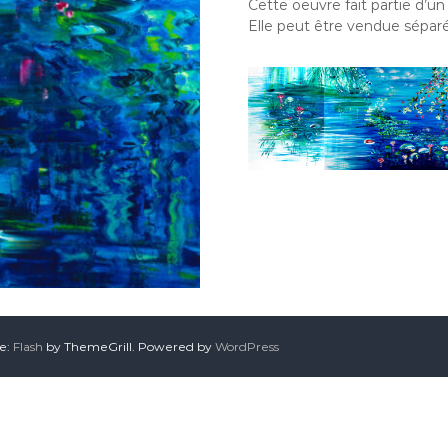
Cette oeuvre fait partie d’u
Elle peut être vendue sépa
me:
Flash
by ThemeGrill. Powered by
WordPress