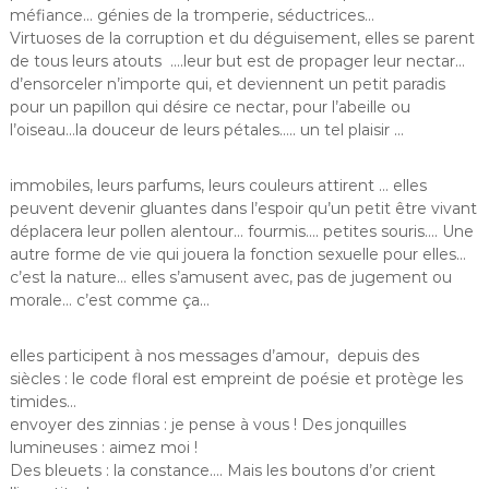
méfiance… génies de la tromperie, séductrices…
Virtuoses de la corruption et du déguisement, elles se parent
de tous leurs atouts ….leur but est de propager leur nectar…
d’ensorceler n’importe qui, et deviennent un petit paradis
pour un papillon qui désire ce nectar, pour l’abeille ou
l’oiseau…la douceur de leurs pétales….. un tel plaisir …
immobiles, leurs parfums, leurs couleurs attirent … elles
peuvent devenir gluantes dans l’espoir qu’un petit être vivant
déplacera leur pollen alentour… fourmis…. petites souris…. Une
autre forme de vie qui jouera la fonction sexuelle pour elles…
c’est la nature… elles s’amusent avec, pas de jugement ou
morale… c’est comme ça…
elles participent à nos messages d’amour, depuis des
siècles : le code floral est empreint de poésie et protège les
timides…
envoyer des zinnias : je pense à vous ! Des jonquilles
lumineuses : aimez moi !
Des bleuets : la constance…. Mais les boutons d’or crient