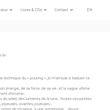
Lieux
Livres & CDs
Contact
EN
 lin
la technique du « pouring », je m’amuse à traduire ce
on énergie, de sa force, de sa vie…et la vague ultime
ssement d’écume…
 du soleil, des lumières de la lune…Toutes ces petites
s, joyeuses, vivantes, joueuses…
 notes de musique, à une symphonie…. douce…