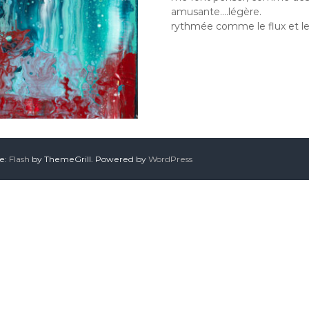
amusante….légère.
rythmée comme le flux et le
me:
Flash
by ThemeGrill. Powered by
WordPress