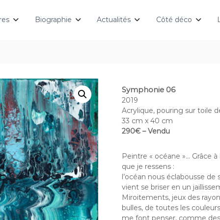
res
Biographie
Actualités
Côté déco
Symphonie 06
2019
Acrylique, pouring sur toile de
33 cm x 40 cm
290€ – Vendu
Peintre « océane »… Grâce à 
que je ressens :
l’océan nous éclabousse de s
vient se briser en un jailli
Miroitements, jeux des rayons
bulles, de toutes les couleur
me font penser, comme des