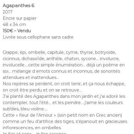
Agapanthes 6
2017
Encre sur papier
48 x 34 cm
150€ – Vendu
Livrée sous cellophane sans cadre
Grappe, épi, ombelle, capitule, cyme, thyrse, botryoïde,
cicinnus, dichasoÏde, anthèle, chaton, sycone… involucre,
involucelle….cette simple énumération… déjà un poême en
soi… mélange d emots connus et inconnus, de sonorités
attendues et inattendues…
Nos repères se perdent, on croit tenir, et ça nous échappe,
on croit être perdu et on se retrouve…
J’ai planté des Agapanthes dans mon jardin et j’ai adoré les
contempler, tout l’été… et les peindre… j’aime les couleurs
subtiles, bleu violine….
Cette « fleur de l’Amour » (son petit nom en Grec ancien)
comme un feu d’artifice des tiges, s’épanouit en gracieuses
inflorescences, en ombelles.