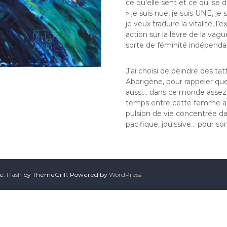
ce qu’elle sent et ce qui se 
» je suis nue, je suis UNE, je s
je veux traduire la vitalité,
action sur la lèvre de la vagu
sorte de féminité indépendan
J’ai choisi de peindre des tat
Aborigène, pour rappeler qu
aussi… dans ce monde assez 
temps entre cette femme anc
pulsion de vie concentrée da
pacifique, jouissive… pour son
me:
Flash
by ThemeGrill. Powered by
WordPress