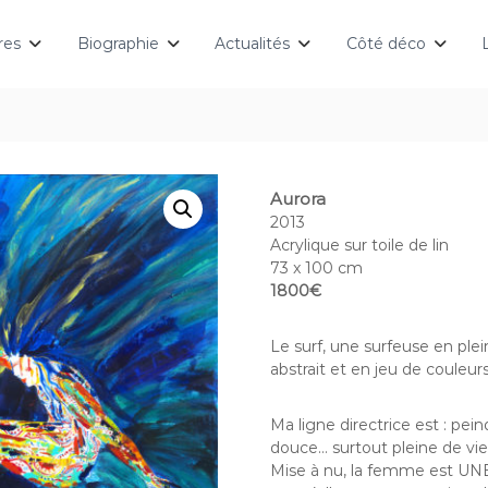
res
Biographie
Actualités
Côté déco
Aurora
2013
Acrylique sur toile de lin
73 x 100 cm
1800€
Le surf, une surfeuse en plei
abstrait et en jeu de couleu
Ma ligne directrice est : pei
douce… surtout pleine de vie,
Mise à nu, la femme est UNE 