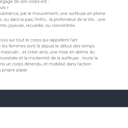
dégage de son corps est :
uis »
 l’exubérance, par le mouvement, une surfeuse en pleine
e, ou dans la paix, l’infini… la profondeur de la Vie… une
te, joyeuse, recueillie, ou concentrée.
toos sur tout le corps qui rappellent l’art
e les femmes sont là depuis le début des temps
masculin… et créer ainsi, une mise en abîme du
estrale et la modernité de la surfeuse… toute la
ns un corps détendu, et mobilisé dans l’action
 propre plaisir.