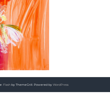
me:
Flash
by ThemeGrill. Powered by
WordPress