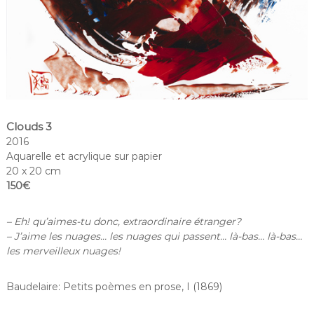
Clouds 3
2016
Aquarelle et acrylique sur papier
20 x 20 cm
150€
– Eh! qu’aimes-tu donc, extraordinaire étranger?
– J’aime les nuages… les nuages qui passent… là-bas… là-bas…
les merveilleux nuages!
Baudelaire: Petits poèmes en prose, I (1869)