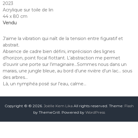
2023
Acrylique sur toile de lin
44 x 80 cm
Vendu
J’aime la vibration qui naît de la tension entre figuratif et
abstrait.
Absence de cadre bien défini, imprécision des lignes
d’horizon, point focal flottant. L’abstraction me permet
d’ouvrir une porte sur l’imaginaire…Sommes nous dans un
marais, une jungle bleue, au bord d’une rivière d’un lac… sous
des arbres…
Là, un nymphéa posé sur l’eau, calme…
Copyright © © 2026.
Joëlle Kem Lika
All rights reserved. Theme:
Flash
by ThemeGrill. Powered by
WordPress