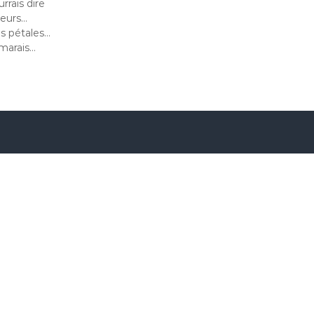
rrais dire
leurs…
es pétales…
marais…