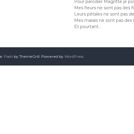
Pour parodier Magritte je pou
Mes fleurs ne sont pas des f
Leurs pétales ne sont pas d
Mes marais ne sont pas des 
Et pourtant…
me:
Flash
by ThemeGrill. Powered by
WordPress