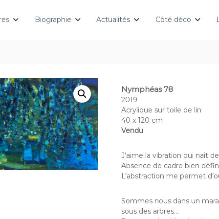
res
Biographie
Actualités
Côté déco
Nymphéas 78
2019
Acrylique sur toile de lin
40 x 120 cm
Vendu
J’aime la vibration qui naît de
Absence de cadre bien défini,
L’abstraction me permet d’ou
Sommes nous dans un marais, 
sous des arbres…